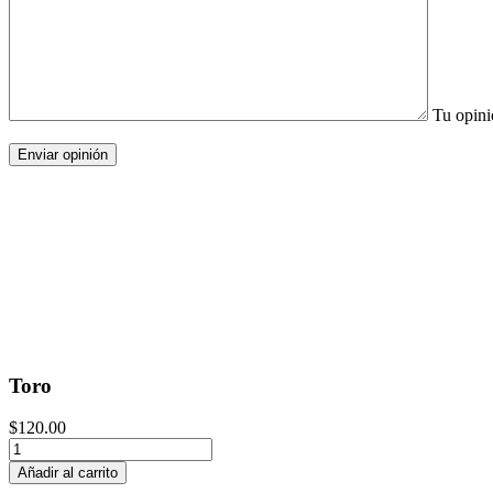
Tu opin
Toro
$
120.00
Toro
cantidad
Añadir al carrito