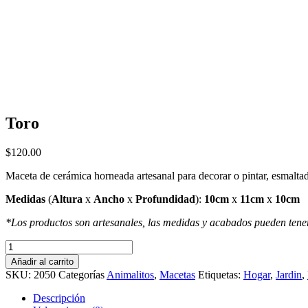
Toro
Navegación
$
120.00
de
Maceta de cerámica horneada artesanal para decorar o pintar, esmaltada
entradas
Medidas
(
Altura
x
Ancho
x
Profundidad
):
10
cm
x
11cm
x
10cm
*Los productos son artesanales, las medidas y acabados pueden tene
Toro
cantidad
Añadir al carrito
SKU:
2050
Categorías
Animalitos
,
Macetas
Etiquetas:
Hogar
,
Jardin
,
Descripción