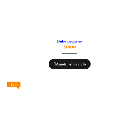
Búho pequeño
$
130.00
Añadir al carrito
-12%