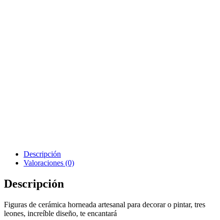
tres)
cantidad
Añadir Al Carrito
SKU:
1018
CATEGORÍA
Animalitos
ETIQUETAS:
Niños
,
Recuerditos
eventos
Descripción
Valoraciones (0)
Descripción
Figuras de cerámica horneada artesanal para decorar o pintar, tres
leones, increíble diseño, te encantará