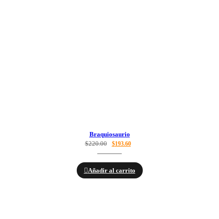
Braquiosaurio
$
220.00
$
193.60
Añadir al carrito