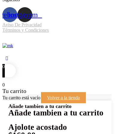
acebook
Instagram
Aviso De Privacidad
Términos y Condiciones
Sitio desarrollado por:
0
0
Tu carrito
Tu carrito está vacío
Volver a la tienda
Añade tambien a tu carrito
Añade tambien a tu carrito
Ajolote acostado