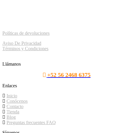
Sitio desarrollado por:ㅤ
Políticas de devoluciones
Aviso De Privacidad
Términos y Condiciones
Llámanos
+52 56 2468 6375
Enlaces
Inicio
Conócenos
Contacto
Tienda
Blog
Preguntas frecuentes FAQ
Síguenos