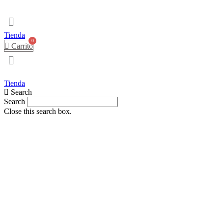
Menú
Tienda
Carrito
Tienda
Search
Search
Close this search box.
Leones
Navegación
(set de
De
tres)
Entradas
$
100.00