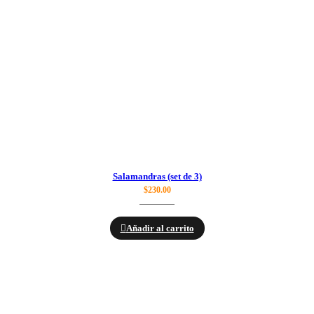
Salamandras (set de 3)
$
230.00
Añadir al carrito