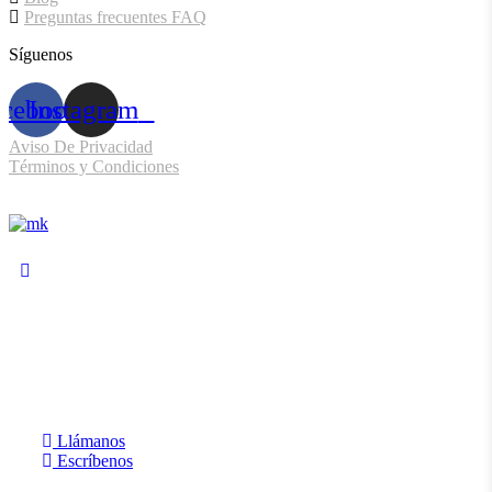
Preguntas frecuentes FAQ
Síguenos
acebook
Instagram
Aviso De Privacidad
Términos y Condiciones
Sitio desarrollado por:
¿Tienes alguna dudas? ¿Necesitas
atención personalizada?
Llámanos
Escríbenos