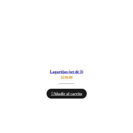
Lagartijas (set de 3)
$
230.00
Añadir al carrito