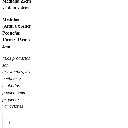
Mediana
25cm
x
18cm
x
4cm
;
Medidas
(
Altura
x
Ancho
x
Profundidad
):
Pequeña
:
19cm
x
15cm
x
4cm
*Los productos
son
artesanales, las
medidas y
acabados
pueden tener
pequeñas
variaciones
Mariposas
(set
de