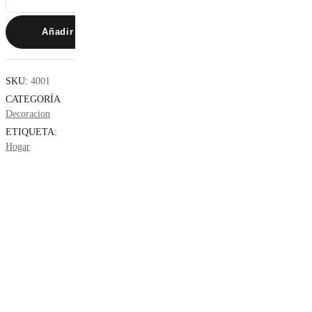
3)
cantidad
Añadir Al Carrito
SKU:
4001
CATEGORÍA
Decoracion
ETIQUETA:
Hogar