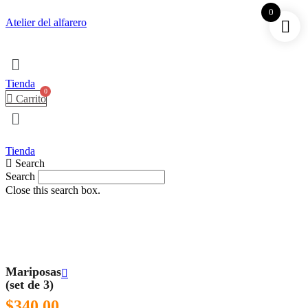
0
Atelier del alfarero
Menú
Tienda
Carrito
Tienda
Search
Search
Close this search box.
Mariposas
Navegación
(set de 3)
De
$
340.00