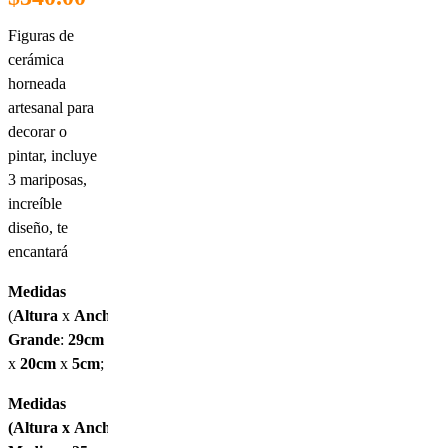
Entradas
Figuras de
cerámica
horneada
artesanal para
decorar o
pintar, incluye
3 mariposas,
increíble
diseño, te
encantará
Medidas
(
Altura
x
Ancho
x
Profundidad
):
Grande
:
29cm
x
20cm
x
5cm
;
Medidas
(
Altura
x
Ancho
x
Profundidad
):