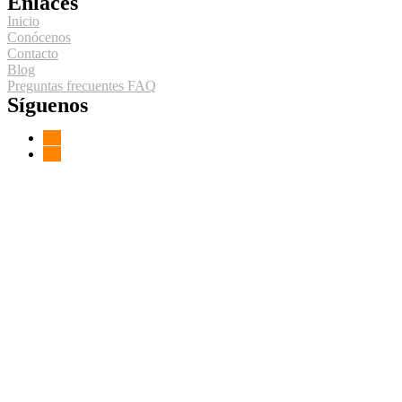
Enlaces
Inicio
Conócenos
Contacto
Blog
Preguntas frecuentes FAQ
Síguenos
Sitio desarrollado por:ㅤ