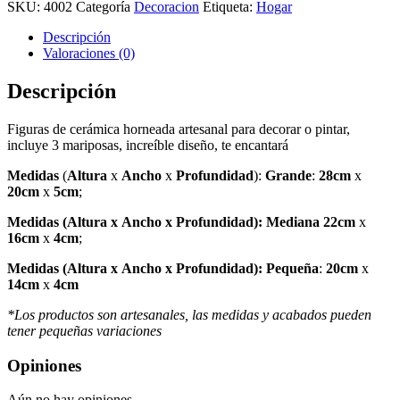
de
SKU:
4002
Categoría
Decoracion
Etiqueta:
Hogar
3)
/
Descripción
azules
Valoraciones (0)
cantidad
Descripción
Figuras de cerámica horneada artesanal para decorar o pintar,
incluye 3 mariposas, increíble diseño, te encantará
Medidas
(
Altura
x
Ancho
x
Profundidad
):
Grande
:
28cm
x
20cm
x
5cm
;
Medidas
(
Altura
x
Ancho
x
Profundidad
): Mediana
22cm
x
16cm
x
4cm
;
Medidas
(
Altura
x
Ancho
x
Profundidad
): Pequeña
:
20cm
x
14cm
x
4cm
*Los productos son artesanales, las medidas y acabados pueden
tener pequeñas variaciones
Opiniones
Aún no hay opiniones.