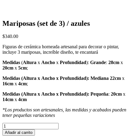
Mariposas (set de 3) / azules
Navegación
$
340.00
de
Figuras de cerámica horneada artesanal para decorar o pintar,
incluye 3 mariposas, increíble diseño, te encantará
entradas
Medidas
(
Altura
x
Ancho
x
Profundidad
):
Grande
:
28cm
x
20cm
x
5cm
;
Medidas
(
Altura
x
Ancho
x
Profundidad
): Mediana
22cm
x
16cm
x
4cm
;
Medidas
(
Altura
x
Ancho
x
Profundidad
): Pequeña
:
20cm
x
14cm
x
4cm
*Los productos son artesanales, las medidas y acabados pueden
tener pequeñas variaciones
Mariposas
(set
Añadir al carrito