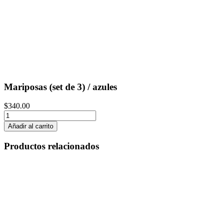
Mariposas (set de 3) / azules
$
340.00
Mariposas
(set
Añadir al carrito
de
3)
Productos relacionados
/
azules
cantidad