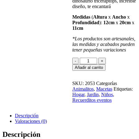
dinosaurio triceraptops, increíble
diseño, te encantará
Medidas
(
Altura
x
Ancho
x
Profundidad
):
12
cm
x
20cm
x
11cm
*Los productos son artesanales,
las medidas y acabados pueden
tener pequeñas variaciones
Añadir al carrito
SKU:
2053
Categorías
Animalitos
,
Macetas
Etiquetas:
Hogar
,
Jardin
,
Niños
,
Recuerditos eventos
Descripción
Valoraciones (0)
Descripción