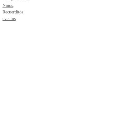
Niños
,
Recuerditos
eventos