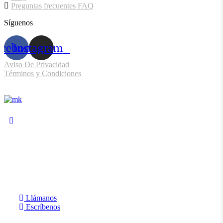
Preguntas frecuentes FAQ
Síguenos
acebook
Instagram
Aviso De Privacidad
Términos y Condiciones
Sitio desarrollado por:
¿Tienes alguna dudas? ¿Necesitas
atención personalizada?
Llámanos
Escríbenos