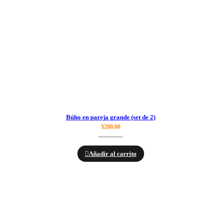
Búho en pareja grande (set de 2)
$
280.00
Añadir al carrito