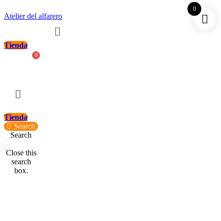
0
Atelier del alfarero
Menú
Tienda
Carrito
Tienda
Search
Search
Close this
search
box.