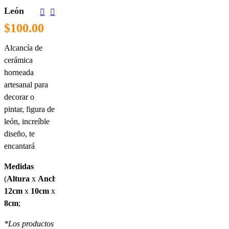
León
Navegación
De
$
100.00
Entradas
Alcancía de
cerámica
horneada
artesanal para
decorar o
pintar, figura de
león, increíble
diseño, te
encantará
Medidas
(
Altura
x
Ancho
x
Profundidad
)
:
12cm
x
10cm
x
8cm
;
*Los productos