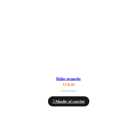
Búho pequeño
$
130.00
Añadir al carrito