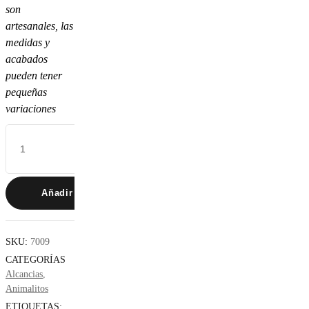
son
artesanales, las
medidas y
acabados
pueden tener
pequeñas
variaciones
León
cantidad
Añadir Al Carrito
SKU:
7009
CATEGORÍAS
Alcancias
,
Animalitos
ETIQUETAS: