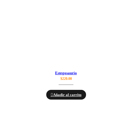
Estegosaurio
$
220.00
Añadir al carrito