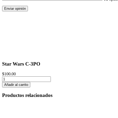
Star Wars C-3PO
$
100.00
Star
Wars
Añadir al carrito
C-
3PO
Productos relacionados
cantidad