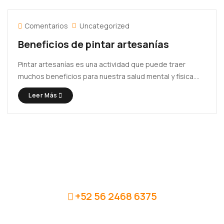
Comentarios
Uncategorized
Beneficios de pintar artesanías
Pintar artesanías es una actividad que puede traer
muchos beneficios para nuestra salud mental y física.
Esta práctica no solo nos permite expresar nuestra
Leer Más
creatividad y liberar el estrés acumulado, sino que
también nos permite mejorar nuestra coordinación
motora y fomentar la concentración. En ...
Llámanos
+52 56 2468 6375
Enlaces